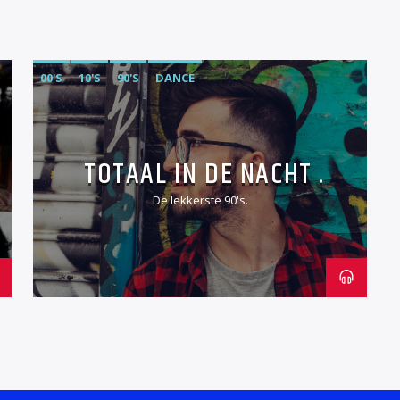
00'S
10'S
90'S
DANCE
TOTAAL IN DE NACHT .
De lekkerste 90's.