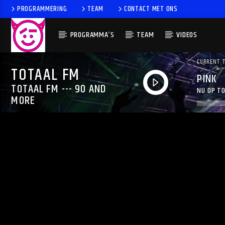
PROGRAMMERING
TEAM
CONTACT MET ONS
PROGRAMMA’S
TEAM
VIDEOS
CURRENT 
TOTAAL FM
PINK
TOTAAL FM --- 90 AND
NU OP TO
MORE
RUESS)