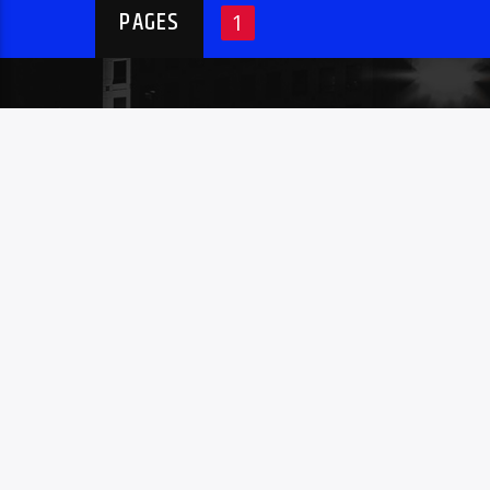
PAGES
1
MENU
Home
Contact met ons
All videos