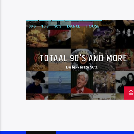
00'S
10'S
90'S
DANCE
HOUSE
TOTAAL 90’S AND MORE
De lekkerste 90's.