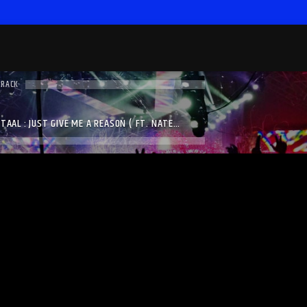
TRACK
TAAL : JUST GIVE ME A REASON ( FT. NATE