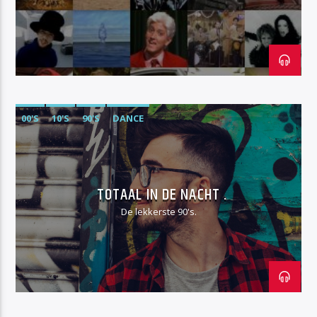
CURRENT TRACK
IAN CAREY & ROSETTE
NU OP TOTAAL : AMNESIA ( FEAT. TIMBALAND AND BRASCO)
00'S
10'S
90'S
DANCE
Totaal fm
TOTAAL IN DE NACHT .
De lekkerste 90's.
Totaal fm fout