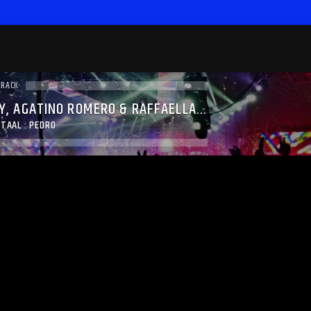
TRACK
Y, AGATINO ROMERO & RAFFAELLA
TAAL : PEDRO
�