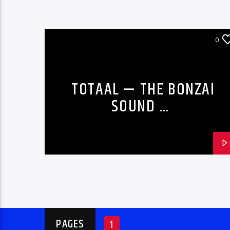
0
TOTAAL — THE BONZAI
SOUND …
PAGES
1