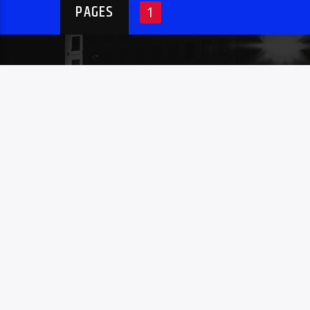
PAGES
1
MENU
Home
Contact met ons
All videos